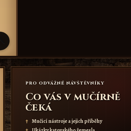
PRO ODVÁŽNÉ NÁVŠTĚVNÍKY
Co vás v mučírně
čeká
Mučicí nástroje a jejich příběhy
Ukázky katovského řemesla