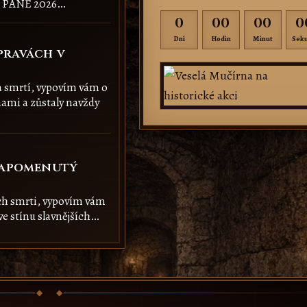
TA PÁNĚ 2026…
0
00
00
0
Dní
Hodin
Minut
Sek
pravách v
 a smrtí, vypovím vám o
nami a zůstaly navždy
 zapomenutý
ach smrti, vypovím vám
ve stínu slavnějších…