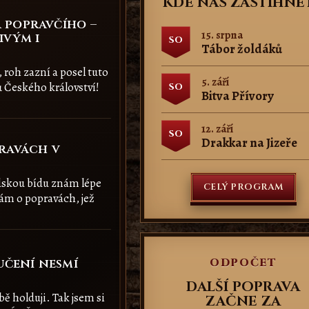
KDE NÁS ZASTIHNE
 popravčího –
15. srpna
ivým i
SO
Tábor žoldáků
, roh zazní a posel tuto
5. září
ů Českého království!
SO
Bitva Přívory
12. září
SO
Drakkar na Jizeře
pravách v
idskou bídu znám lépe
CELÝ PROGRAM
ám o popravách, jež
učení nesmí
ODPOČET
DALŠÍ POPRAVA
bě holduji. Tak jsem si
ZAČNE ZA