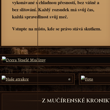
vykonávané s chladnou přesností, bez vášně a
bez slitování. Každý rozsudek má svůj čas,
každá spravedlnost svůj meč.
Vstupte na místo, kde se právo stává skutkem.
Z MUČÍRENSKÉ KRONIK