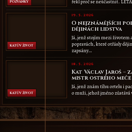
řekl proč se neúčastnit. LÉ
POZVÁNKY
19. 5. 2026
O nejznámějších po
dějinách lidstva
Já, jenž stojím mezi životem
popravách, které otřásly ději
KATŮV ŽIVOT
zapsány…
18. 5. 2026
Kat Václav Jaroš –
mistr ostrého meče
Já, jenž znám tíhu ortelu i p
o muži, jehož jméno zůstává 
KATŮV ŽIVOT