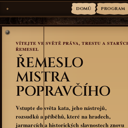
Přejít na obsah
Veselá Mučírna
DOMŮ
PROGRAM
VÍTEJTE VE SVĚTĚ PRÁVA, TRESTU A STARÝC
ŘEMESEL
ŘEMESLO
MISTRA
POPRAVČÍHO
Vstupte do světa kata, jeho nástrojů,
rozsudků a příběhů, které na hradech,
jarmarcích a historických slavnostech znovu