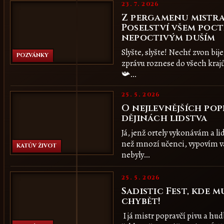
23. 7. 2026
Z pergamenu mistra
Poselství všem poct
nepoctivým duším
Slyšte, slyšte! Nechť zvon bije
POZVÁNKY
zprávu roznese do všech kraj
📯…
25. 5. 2026
O nejlevnějších po
dějinách lidstva
Já, jenž ortely vykonávám a l
než mnozí učenci, vypovím v
KATŮV ŽIVOT
nebyly…
25. 5. 2026
Sadistic Fest, kde m
chybět!
I já mistr popravčí pivu a hud